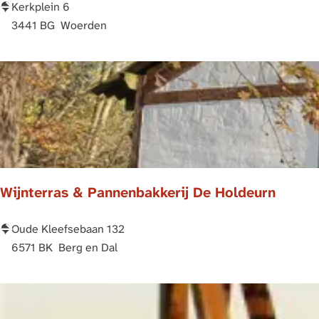
s
C
Kerkplein 6
e
a
3441 BG
Woerden
u
s
m
t
D
e
e
l
V
l
e
u
r
m
g
L
Wijnterras & Pannenbakkerij De Holdeurn
u
a
l
u
d
r
W
Oude Kleefsebaan 132
e
i
i
6571 BK
Berg en Dal
W
u
j
a
m
n
g
i
t