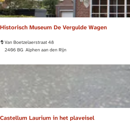
j
a
:
r
e
g
o
e
p
Historisch Museum De Vergulde Wagen
:
H
Van Boetzelaerstraat 48
i
2406 BG
Alphen aan den Rijn
s
t
o
r
i
s
c
h
Castellum Laurium in het plaveisel
M
u