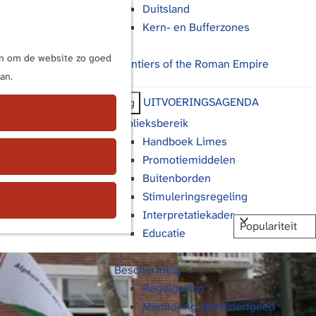
Duitsland
Kern- en Bufferzones
M
e
ijn om de website zo goed
Frontiers of the Roman Empire
n
an.
u
UITVOERINGSAGENDA
Terug
Publieksbereik
Handboek Limes
Promotiemiddelen
Buitenborden
Stimuleringsregeling
Interpretatiekader
Educatie
Bescherming
Regelgeving
Monitoring Werelderfgoed