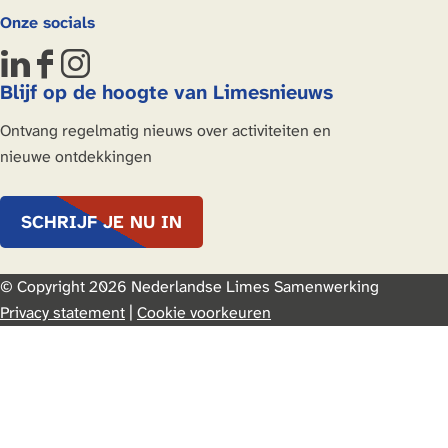
Onze socials
L
F
I
Blijf op de hoogte van Limesnieuws
i
a
n
n
c
s
Ontvang regelmatig nieuws over activiteiten en
k
e
t
nieuwe ontdekkingen
e
b
a
d
o
g
SCHRIJF JE NU IN
I
o
r
n
k
a
N
N
m
© Copyright 2026 Nederlandse Limes Samenwerking
e
e
Privacy statement
|
Cookie voorkeuren
d
d
e
e
r
r
-
-
G
G