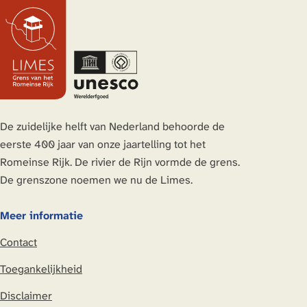
e
a
a
a
d
e
a
a
a
i
r
r
r
r
g
n
d
p
p
e
1
e
a
a
p
v
g
g
a
o
i
i
g
De zuidelijke helft van Nederland behoorde de
r
n
n
i
eerste 400 jaar van onze jaartelling tot het
i
a
a
n
Romeinse Rijk. De rivier de Rijn vormde de grens.
g
a
De grenszone noemen we nu de Limes.
e
p
Meer informatie
a
Contact
g
i
Toegankelijkheid
n
Disclaimer
a