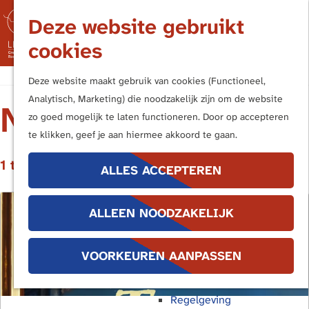
Nederland
Deze website gebruikt
Duitsland
M
cookies
Kern- en Bufferzones
e
n
G
Frontiers of the Roman Empire
Deze website maakt gebruik van cookies (Functioneel,
u
a
Analytisch, Marketing) die noodzakelijk zijn om de website
NIEUWS
n
UITVOERINGSAGENDA
zo goed mogelijk te laten functioneren. Door op accepteren
Terug
a
te klikken, geef je aan hiermee akkoord te gaan.
Publieksbereik
a
Handboek Limes
1 t/m 6 van 19 resultaten
r
ALLES ACCEPTEREN
Promotiemiddelen
d
Buitenborden
e
Stimuleringsregeling
ALLEEN NOODZAKELIJK
h
Interpretatiekader
o
Educatie
m
VOORKEUREN AANPASSEN
e
Bescherming
p
Regelgeving
a