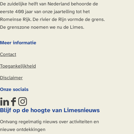
g
i
i
i
o
De zuidelijke helft van Nederland behoorde de
b
t
a
c
i
n
n
n
l
eerste 400 jaar van onze jaartelling tot het
i
e
g
a
n
a
a
a
g
Romeinse Rijk. De rivier de Rijn vormde de grens.
j
r
e
m
a
e
De grenszone noemen we nu de Limes.
N
y
'
p
n
i
b
W
a
d
Meer informatie
g
i
a
g
e
r
j
t
e
Contact
p
u
N
i
'
a
Toegankelijkheid
m
i
s
W
g
P
g
d
a
Disclaimer
i
u
r
e
t
n
Onze socials
l
u
L
i
a
l
m
i
s
L
F
I
u
P
m
d
Blijf op de hoogte van Limesnieuws
i
a
n
m
u
e
e
n
c
s
Ontvang regelmatig nieuws over activiteiten en
l
s
L
k
e
t
nieuwe ontdekkingen
l
?
i