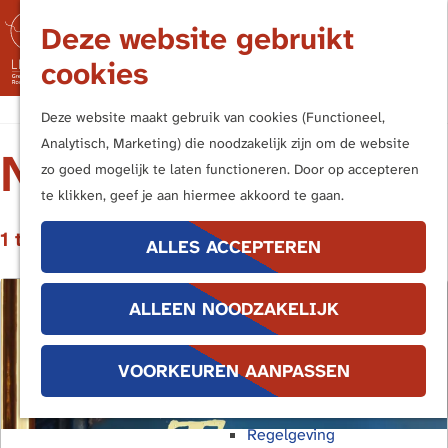
Nederland
Deze website gebruikt
Duitsland
M
cookies
Kern- en Bufferzones
e
n
G
Frontiers of the Roman Empire
Deze website maakt gebruik van cookies (Functioneel,
u
a
Analytisch, Marketing) die noodzakelijk zijn om de website
NIEUWS
n
UITVOERINGSAGENDA
zo goed mogelijk te laten functioneren. Door op accepteren
Terug
a
te klikken, geef je aan hiermee akkoord te gaan.
Publieksbereik
a
Handboek Limes
1 t/m 6 van 19 resultaten
r
ALLES ACCEPTEREN
Promotiemiddelen
d
Buitenborden
e
Stimuleringsregeling
ALLEEN NOODZAKELIJK
h
Interpretatiekader
o
Educatie
m
VOORKEUREN AANPASSEN
e
Bescherming
p
Regelgeving
a