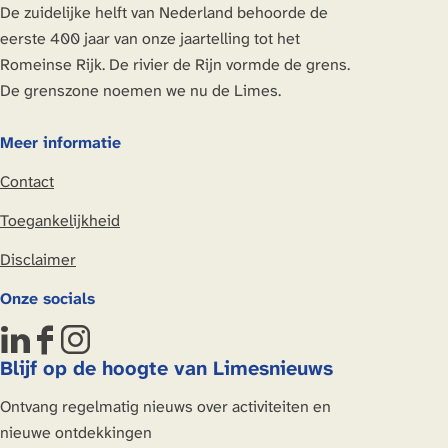
g
i
i
i
o
De zuidelijke helft van Nederland behoorde de
b
t
a
c
i
n
n
n
l
eerste 400 jaar van onze jaartelling tot het
i
e
g
a
n
a
a
a
g
Romeinse Rijk. De rivier de Rijn vormde de grens.
j
r
e
m
a
e
De grenszone noemen we nu de Limes.
N
y
'
p
n
i
b
W
a
d
Meer informatie
g
i
a
g
e
r
j
t
e
Contact
p
u
N
i
'
a
Toegankelijkheid
m
i
s
W
g
P
g
d
a
Disclaimer
i
u
r
e
t
n
Onze socials
l
u
L
i
a
l
m
i
s
L
F
I
u
P
m
d
Blijf op de hoogte van Limesnieuws
i
a
n
m
u
e
e
n
c
s
Ontvang regelmatig nieuws over activiteiten en
l
s
L
k
e
t
nieuwe ontdekkingen
l
?
i