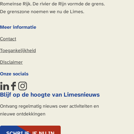
i
a
n
a
a
g
Romeinse Rijk. De rivier de Rijn vormde de grens.
p
m
r
e
g
a
e
De grenszone noemen we nu de Limes.
a
i
d
i
e
n
l
j
o
d
p
d
Meer informatie
e
l
r
e
a
e
n
p
p
r
Contact
g
p
a
d
i
a
Toegankelijkheid
l
o
n
g
e
r
Disclaimer
a
i
n
p
n
Onze socials
a
L
F
I
Blijf op de hoogte van Limesnieuws
i
a
n
n
c
s
Ontvang regelmatig nieuws over activiteiten en
k
e
t
nieuwe ontdekkingen
e
b
a
d
o
g
SCHRIJF JE NU IN