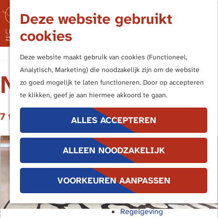
Nederland
Deze website gebruikt
Duitsland
M
cookies
Kern- en Bufferzones
e
n
G
Frontiers of the Roman Empire
Deze website maakt gebruik van cookies (Functioneel,
u
a
Analytisch, Marketing) die noodzakelijk zijn om de website
NIEUWS
n
UITVOERINGSAGENDA
zo goed mogelijk te laten functioneren. Door op accepteren
Terug
a
te klikken, geef je aan hiermee akkoord te gaan.
Publieksbereik
a
Handboek Limes
7 t/m 12 van 19 resultaten
r
ALLES ACCEPTEREN
Promotiemiddelen
d
Buitenborden
e
Stimuleringsregeling
ALLEEN NOODZAKELIJK
h
Interpretatiekader
o
Educatie
m
VOORKEUREN AANPASSEN
e
Bescherming
p
Regelgeving
a