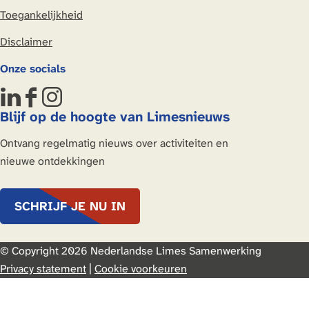
Toegankelijkheid
Disclaimer
Onze socials
L
F
I
Blijf op de hoogte van Limesnieuws
i
a
n
n
c
s
Ontvang regelmatig nieuws over activiteiten en
k
e
t
nieuwe ontdekkingen
e
b
a
d
o
g
SCHRIJF JE NU IN
I
o
r
n
k
a
N
N
m
© Copyright 2026 Nederlandse Limes Samenwerking
e
e
Privacy statement
|
Cookie voorkeuren
d
d
e
e