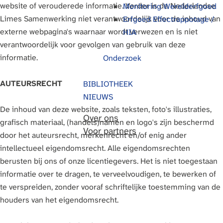
website of verouderede informatie. Verder is de Nederlandse
Monitoring Werelderfgoed
g
Limes Samenwerking niet verantwoordelijk voor de inhoud van
Erfgoed Effectrappotage /
e
externe webpagina's waarnaar wordt verwezen en is niet
HIA
verantwoordelijk voor gevolgen van gebruik van deze
informatie.
Onderzoek
AUTEURSRECHT
BIBLIOTHEEK
NIEUWS
De inhoud van deze website, zoals teksten, foto's illustraties,
Over ons
grafisch materiaal, (handels)namen en logo's zijn beschermd
Voor partners
door het auteursrecht, merkenrecht en/of enig ander
intellectueel eigendomsrecht. Alle eigendomsrechten
berusten bij ons of onze licentiegevers. Het is niet toegestaan
informatie over te dragen, te verveelvoudigen, te bewerken of
te verspreiden, zonder vooraf schriftelijke toestemming van de
houders van het eigendomsrecht.