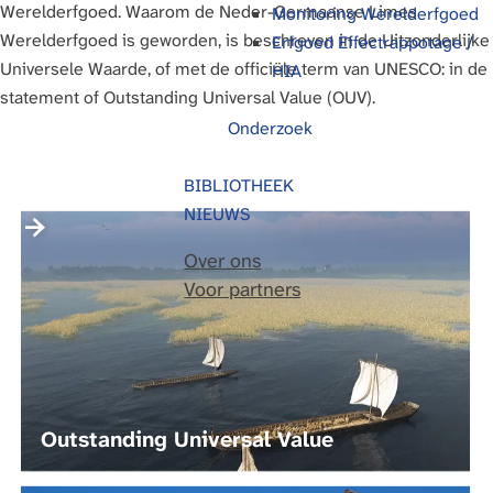
Werelderfgoed. Waarom de Neder-Germaanse Limes
Monitoring Werelderfgoed
g
Werelderfgoed is geworden, is beschreven in de Uitzonderlijke
Erfgoed Effectrappotage /
e
Universele Waarde, of met de officiële term van UNESCO: in de
HIA
statement of Outstanding Universal Value (OUV).
Onderzoek
BIBLIOTHEEK
NIEUWS
O
u
Over ons
t
Voor partners
s
t
a
n
d
Outstanding Universal Value
i
n