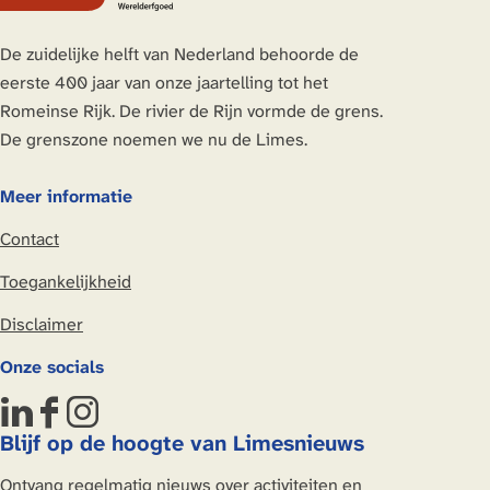
n
e
De zuidelijke helft van Nederland behoorde de
s
eerste 400 jaar van onze jaartelling tot het
Romeinse Rijk. De rivier de Rijn vormde de grens.
De grenszone noemen we nu de Limes.
Meer informatie
Contact
Toegankelijkheid
Disclaimer
Onze socials
L
F
I
Blijf op de hoogte van Limesnieuws
i
a
n
n
c
s
Ontvang regelmatig nieuws over activiteiten en