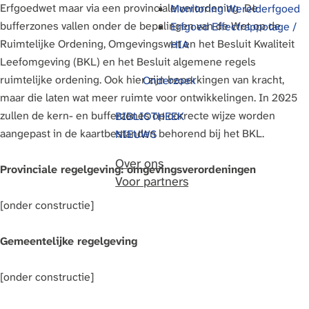
Erfgoedwet maar via een provinciale verordening De
Monitoring Werelderfgoed
g
bufferzones vallen onder de bepalingen van de Wet op de
Erfgoed Effectrappotage /
e
Ruimtelijke Ordening, Omgevingswet en het Besluit Kwaliteit
HIA
Leefomgeving (BKL) en het Besluit algemene regels
ruimtelijke ordening. Ook hier zijn beperkingen van kracht,
Onderzoek
maar die laten wat meer ruimte voor ontwikkelingen. In 2025
zullen de kern- en bufferzones op correcte wijze worden
BIBLIOTHEEK
aangepast in de kaartbestanden behorend bij het BKL.
NIEUWS
Over ons
Provinciale regelgeving: omgevingsverordeningen
Voor partners
[onder constructie]
Gemeentelijke regelgeving
[onder constructie]