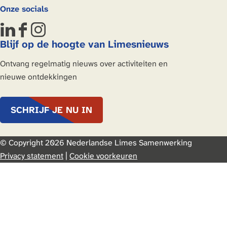
Onze socials
L
F
I
Blijf op de hoogte van Limesnieuws
i
a
n
n
c
s
Ontvang regelmatig nieuws over activiteiten en
k
e
t
nieuwe ontdekkingen
e
b
a
d
o
g
SCHRIJF JE NU IN
I
o
r
n
k
a
N
N
m
© Copyright 2026 Nederlandse Limes Samenwerking
e
e
Privacy statement
|
Cookie voorkeuren
d
d
e
e
r
r
-
-
G
G