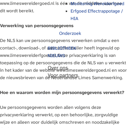
www.limeswereldergoed.nl is één van de middelen waarmee
Monitoring Werelderfgoed
g
dit wordt bereikt.
Erfgoed Effectrappotage /
e
HIA
Verwerking van persoonsgegevens
Onderzoek
De NLS kan uw persoonsgegevens verwerken omdat u een
contact-, download-, of aanmeldformulier heeft ingevuld op
BIBLIOTHEEK
www.limeswerelderfgoed.nl. Deze privacyverklaring is van
NIEUWS
toepassing op de persoongegevens die de NLS van u verwerkt
Over ons
in het kader van de website www.limeswereldergoed.nl en voor
Voor partners
de nieuwsbrieven van de Nederlandse Limes Samenwerking.
Hoe en waarom worden mijn persoonsgegevens verwerkt?
Uw persoonsgegevens worden allen volgens deze
privacyverklaring verwerkt, op een behoorlijke, zorgvuldige
wijze en alleen voor duidelijk omschreven en noodzakelijke