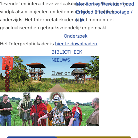
‘levende’ en interactieve vertaalslag tussen archeologische
Monitoring Werelderfgoed
g
vindplaatsen, objecten en feiten enerzijds en publiek
Erfgoed Effectrappotage /
e
anderzijds. Het Interpretatiekader wordt momenteel
HIA
geactualiseerd en gebruiksvriendelijker gemaakt.
Onderzoek
Het Interpretatiekader is
hier te downloaden
.
BIBLIOTHEEK
NIEUWS
Over ons
Voor partners