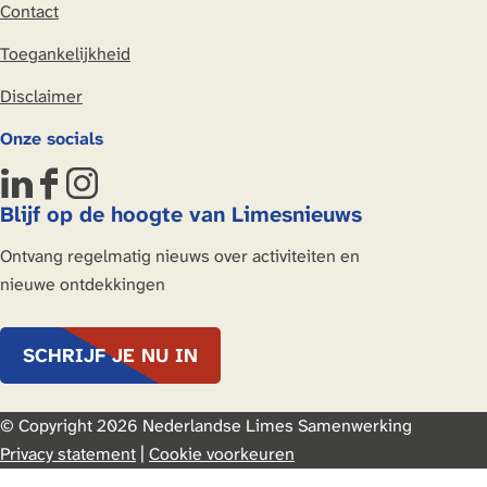
Contact
Toegankelijkheid
Disclaimer
Onze socials
L
F
I
Blijf op de hoogte van Limesnieuws
i
a
n
n
c
s
Ontvang regelmatig nieuws over activiteiten en
k
e
t
nieuwe ontdekkingen
e
b
a
d
o
g
SCHRIJF JE NU IN
I
o
r
n
k
a
N
N
m
© Copyright 2026 Nederlandse Limes Samenwerking
e
e
Privacy statement
|
Cookie voorkeuren
d
d