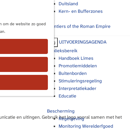
Duitsland
Kern- en Bufferzones
M
e
ijn om de website zo goed
Frontiers of the Roman Empire
n
an.
u
UITVOERINGSAGENDA
Terug
d
Publieksbereik
Handboek Limes
Promotiemiddelen
Buitenborden
Stimuleringsregeling
Interpretatiekader
Educatie
Bescherming
icatie en uitingen. Gebruik het logo vooral samen met het
Regelgeving
Monitoring Werelderfgoed