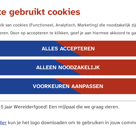
e gebruikt cookies
k van cookies (Functioneel, Analytisch, Marketing) die noodzakelijk z
neren. Door op accepteren te klikken, geef je aan hiermee akkoord te ga
5 jaar Werelderfgoe
ALLES ACCEPTEREN
ALLEEN NOODZAKELIJK
VOORKEUREN AANPASSEN
5 jaar Werelderfgoed! Een mijlpaal die we graag vieren.
ier
kun je het logo downloaden om te gebruiken in jouw commun