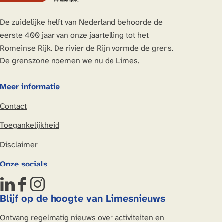
De zuidelijke helft van Nederland behoorde de
eerste 400 jaar van onze jaartelling tot het
Romeinse Rijk. De rivier de Rijn vormde de grens.
De grenszone noemen we nu de Limes.
Meer informatie
Contact
Toegankelijkheid
Disclaimer
Onze socials
L
F
I
Blijf op de hoogte van Limesnieuws
i
a
n
n
c
s
Ontvang regelmatig nieuws over activiteiten en