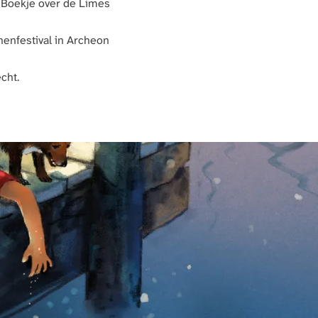
Boekje over de Limes
enfestival in Archeon
cht.