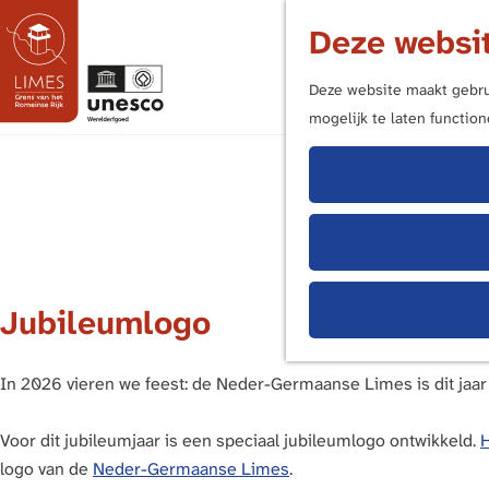
Deze websit
Deze website maakt gebrui
mogelijk te laten functio
G
a
n
a
a
r
d
Jubileumlogo
e
h
In 2026 vieren we feest: de Neder-Germaanse Limes is dit jaar 
o
m
Voor dit jubileumjaar is een speciaal jubileumlogo ontwikkeld.
H
e
logo van de
Neder-Germaanse Limes
.
p