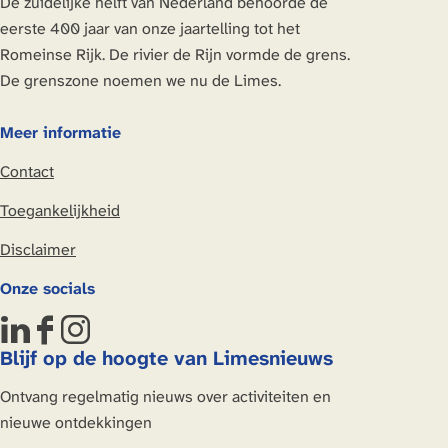
De zuidelijke helft van Nederland behoorde de
g
g
g
g
eerste 400 jaar van onze jaartelling tot het
i
i
i
i
Romeinse Rijk. De rivier de Rijn vormde de grens.
n
n
n
n
De grenszone noemen we nu de Limes.
a
a
a
a
o
o
o
o
Meer informatie
p
p
p
p
Contact
L
F
X
W
i
a
h
Toegankelijkheid
n
c
a
Disclaimer
k
e
t
e
b
s
Onze socials
d
o
A
I
o
p
L
F
I
n
k
p
Blijf op de hoogte van Limesnieuws
i
a
n
n
c
s
Ontvang regelmatig nieuws over activiteiten en
k
e
t
nieuwe ontdekkingen
e
b
a