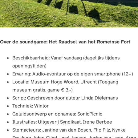
Over de soundgame: Het Raadsel van het Romeinse Fort
Beschikbaarheid: Vanaf vandaag (dagelijks tijdens
openingstijden)
Ervaring: Audio-avontuur op de eigen smartphone (12+)
Locatie: Museum Hoge Woerd, Utrecht (Toegang
museum gratis, game € 3,-)
Script: Geschreven door auteur Linda Dielemans
Techniek: Wintor
Geluidsontwerp en opnames: SonicPicnic
Illustraties: Uitgeverij Syndikaat, Irene Berbee
Stemacteurs: Jantine van den Bosch, Flip Filz, Nynke
Frakking, Aden Gilad, José Jansen, Jurjen van Loon, Aron