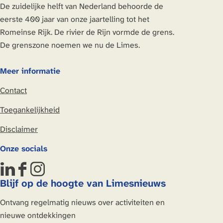
g
i
i
i
o
De zuidelijke helft van Nederland behoorde de
b
t
a
c
i
n
n
n
l
eerste 400 jaar van onze jaartelling tot het
i
e
g
a
n
a
a
a
g
Romeinse Rijk. De rivier de Rijn vormde de grens.
j
r
e
m
a
e
De grenszone noemen we nu de Limes.
N
y
'
p
n
i
b
W
a
d
Meer informatie
g
i
a
g
e
r
j
t
e
Contact
p
u
N
i
'
a
Toegankelijkheid
m
i
s
W
g
P
g
d
a
Disclaimer
i
u
r
e
t
n
Onze socials
l
u
L
i
a
l
m
i
s
L
F
I
u
P
m
d
Blijf op de hoogte van Limesnieuws
i
a
n
m
u
e
e
n
c
s
Ontvang regelmatig nieuws over activiteiten en
l
s
L
k
e
t
nieuwe ontdekkingen
l
?
i