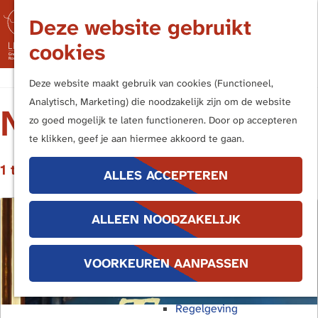
Nederland
Deze website gebruikt
Duitsland
M
cookies
Kern- en Bufferzones
e
n
G
Frontiers of the Roman Empire
Deze website maakt gebruik van cookies (Functioneel,
u
a
Analytisch, Marketing) die noodzakelijk zijn om de website
NIEUWS
n
UITVOERINGSAGENDA
zo goed mogelijk te laten functioneren. Door op accepteren
Terug
a
te klikken, geef je aan hiermee akkoord te gaan.
Publieksbereik
a
Handboek Limes
1 t/m 6 van 19 resultaten
r
ALLES ACCEPTEREN
Promotiemiddelen
d
Buitenborden
e
Stimuleringsregeling
ALLEEN NOODZAKELIJK
h
Interpretatiekader
o
Educatie
m
VOORKEUREN AANPASSEN
e
Bescherming
p
Regelgeving
a