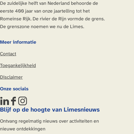
De zuidelijke helft van Nederland behoorde de
eerste 400 jaar van onze jaartelling tot het
Romeinse Rijk. De rivier de Rijn vormde de grens.
De grenszone noemen we nu de Limes.
Meer informatie
Contact
Toegankelijkheid
Disclaimer
Onze socials
L
F
I
Blijf op de hoogte van Limesnieuws
i
a
n
n
c
s
Ontvang regelmatig nieuws over activiteiten en
k
e
t
nieuwe ontdekkingen