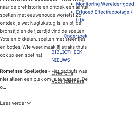
Monitoring Werelderfgoed
naar de prehistorie en ontdek een aantal
g
Erfgoed Effectrappotage /
spellen met eeuwenoude wortels! Zo
e
HIA
ontdek je wat Nuglukutug is, en bij de
bronstijd en de ijzertijd vind de spellen
Onderzoek
Yote en bikkelen, spellen met steentjes
en botjes. Wie weet maak jij straks thuis
BIBLIOTHEEK
ook zo een spel na!
NIEUWS
Romeinse Spelletjes
- Het badhuis was
Over ons
niet alleen een plek om je te wassen. De
Voor partners
o…
Lees verder