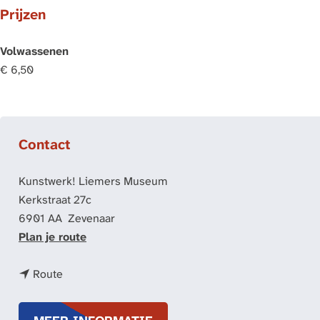
Prijzen
Volwassenen
€ 6,50
Contact
Kunstwerk! Liemers Museum
Kerkstraat 27c
6901 AA
Zevenaar
n
Plan je route
a
n
a
Route
a
r
a
O