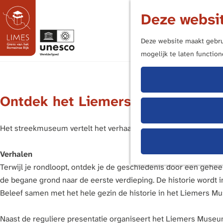
Deze websit
Deze website maakt gebrui
mogelijk te laten functio
G
a
n
Ontdek het Liemers Museum
a
a
r
Het streekmuseum vertelt het verhaal van de inwoners van de L
d
e
Verhalen
h
Terwijl je rondloopt, ontdek je de geschiedenis door een gehee
o
de begane grond naar de eerste verdieping. De historie wordt i
m
Beleef samen met het hele gezin de historie in het Liemers M
e
p
Naast de reguliere presentatie organiseert het Liemers Museum