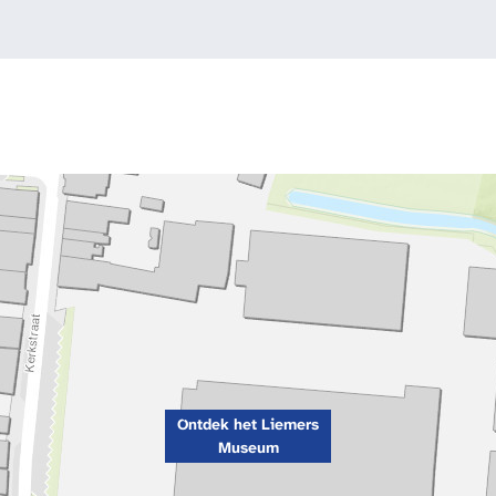
Ontdek het Liemers
Museum