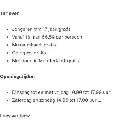
a
g
Tarieven
e
Jongeren t/m 17 jaar: gratis
Vanaf 18 jaar: €6,50 per persoon
Museumkaart: gratis
Gelrepas: gratis
Meedoen in Montferland: gratis
Openingstijden
Dinsdag tot en met vrijdag 10.00 tot 17.00 uur
Zaterdag en zondag 14.00 tot 17.00 uur …
Lees verder