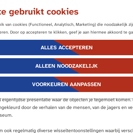
e gebruikt cookies
k van cookies (Functioneel, Analytisch, Marketing) die noodzakelijk z
neren. Door op accepteren te klikken, geef je aan hiermee akkoord te ga
ALLES ACCEPTEREN
ALLEEN NOODZAKELIJK
iemers uit het verleden, het heden en de toekomst.
VOORKEUREN AANPASSEN
l eigentijdse presentatie waar de objecten je tegemoet komen. B
ngekleurd door de verhalen van de mensen, van de jagers en ver
useum.
 ook regelmatig diverse wisseltentoonstellingen waarbij versch