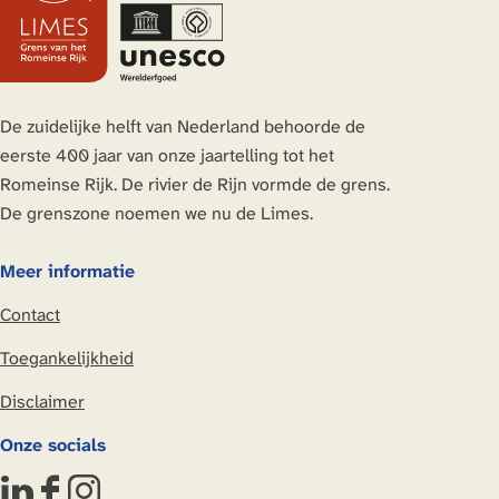
z
z
z
z
e
e
e
e
p
p
p
p
a
a
a
a
De zuidelijke helft van Nederland behoorde de
g
g
g
g
eerste 400 jaar van onze jaartelling tot het
i
i
i
i
Romeinse Rijk. De rivier de Rijn vormde de grens.
n
n
n
n
De grenszone noemen we nu de Limes.
a
a
a
a
o
o
o
o
Meer informatie
p
p
p
p
Contact
L
F
X
W
i
a
h
Toegankelijkheid
n
c
a
Disclaimer
k
e
t
e
b
s
Onze socials
d
o
A
I
o
p