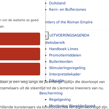
Duitsland
Kern- en Bufferzones
M
e
ijn om de website zo goed
Frontiers of the Roman Empire
n
an.
u
UITVOERINGSAGENDA
Terug
Publieksbereik
Handboek Limes
Promotiemiddelen
Buitenborden
Stimuleringsregeling
Interpretatiekader
Educatie
aan je een weg langs de jarenlange tijdlijn die doorloopt van
zamelaars uit de steentijd tot de Liemerse inwoners van nu.
Bescherming
Regelgeving
Monitoring Werelderfgoed
illende kunstenaars via kunstcollecties vertegenwoordigd zijn.