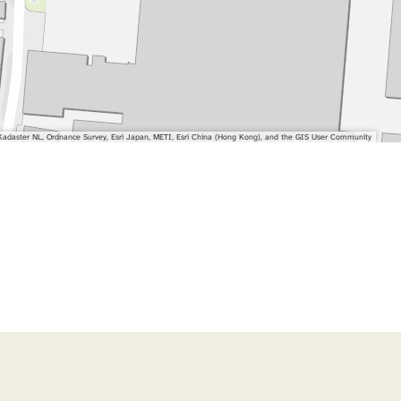
adaster NL, Ordnance Survey, Esri Japan, METI, Esri China (Hong Kong), and the GIS User Community