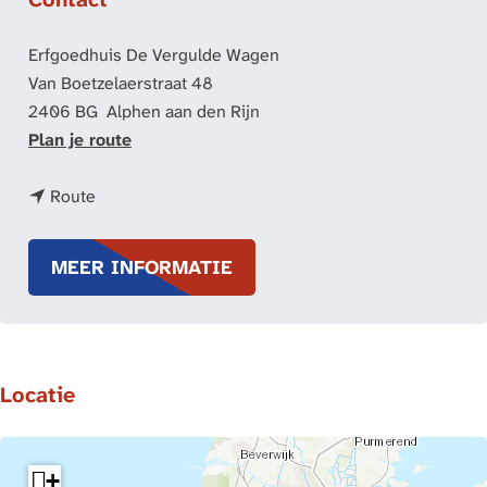
Erfgoedhuis De Vergulde Wagen
Van Boetzelaerstraat 48
2406 BG
Alphen aan den Rijn
n
Plan je route
a
n
a
Route
a
r
a
R
MEER INFORMATIE
r
o
R
n
o
d
n
l
Locatie
d
e
l
i
e
d
i
i
+