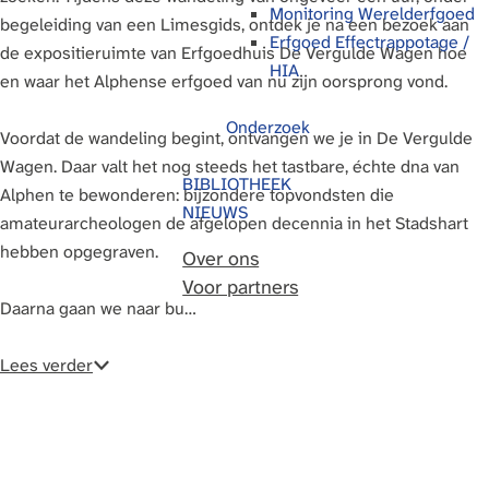
Monitoring Werelderfgoed
begeleiding van een Limesgids, ontdek je na een bezoek aan
g
Erfgoed Effectrappotage /
de expositieruimte van Erfgoedhuis De Vergulde Wagen hoe
e
HIA
en waar het Alphense erfgoed van nu zijn oorsprong vond.
Onderzoek
Voordat de wandeling begint, ontvangen we je in De Vergulde
Wagen. Daar valt het nog steeds het tastbare, échte dna van
BIBLIOTHEEK
Alphen te bewonderen: bijzondere topvondsten die
NIEUWS
amateurarcheologen de afgelopen decennia in het Stadshart
hebben opgegraven.
Over ons
Voor partners
Daarna gaan we naar bu…
Lees verder