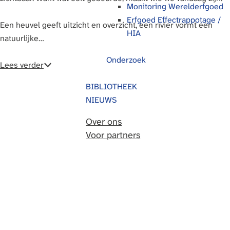
Monitoring Werelderfgoed
g
Erfgoed Effectrappotage /
Een heuvel geeft uitzicht en overzicht, een rivier vormt een
e
HIA
natuurlijke…
Onderzoek
Lees verder
BIBLIOTHEEK
NIEUWS
Over ons
Voor partners