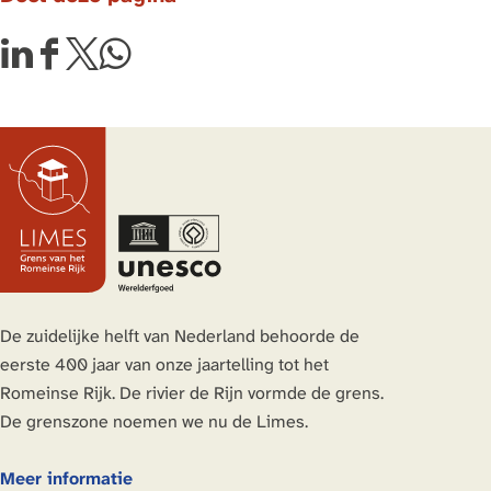
s
D
D
D
D
e
e
e
e
e
e
e
e
l
l
l
l
d
d
d
d
e
e
e
e
z
z
z
z
e
e
e
e
p
p
p
p
a
a
a
a
De zuidelijke helft van Nederland behoorde de
g
g
g
g
eerste 400 jaar van onze jaartelling tot het
i
i
i
i
Romeinse Rijk. De rivier de Rijn vormde de grens.
n
n
n
n
De grenszone noemen we nu de Limes.
a
a
a
a
o
o
o
o
Meer informatie