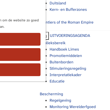
Duitsland
Kern- en Bufferzones
M
e
ijn om de website zo goed
Frontiers of the Roman Empire
n
an.
u
UITVOERINGSAGENDA
Terug
Publieksbereik
Handboek Limes
Promotiemiddelen
Buitenborden
Stimuleringsregeling
Interpretatiekader
Educatie
Bescherming
Regelgeving
Monitoring Werelderfgoed