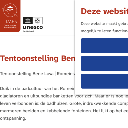
Deze websit
Deze website maakt gebrui
mogelijk te laten functio
G
a
n
Tentoonstelling Bene Lava
a
a
r
Tentoonstelling Bene Lava | Romeinse badcultuur: plezier en e
d
e
Duik in de badcultuur van het Romeinse Rijk. Wie aan de Romeine
h
gladiatoren en uitbundige banketten voor zich. Maar er is nog 
o
leven verbonden is: de badhuizen. Grote, indrukwekkende comp
m
marmeren beelden en kabbelende fonteinen. Het lijkt op het ee
e
ontspanning.
p