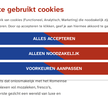
e gebruikt cookies
k van cookies (Functioneel, Analytisch, Marketing) die noodzakelijk z
neren. Door op accepteren te klikken, geef je aan hiermee akkoord te ga
ALLES ACCEPTEREN
ALLEEN NOODZAKELIJK
llende?
VOORKEUREN AANPASSEN
n denkt, ziet al snel keizers,
iets dat onlosmakelijk met het Romeinse
lexen vol mozaïeken, fresco’s,
rste gezicht een wereld van luxe en