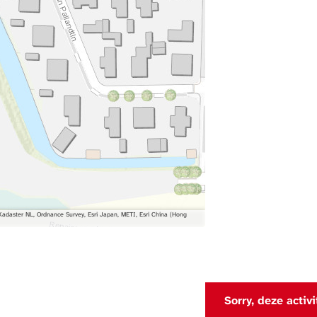
daster NL, Ordnance Survey, Esri Japan, METI, Esri China (Hong
Sorry, deze activ