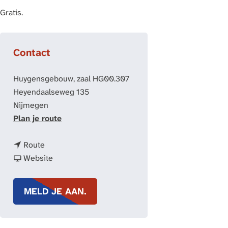
Gratis.
Contact
Huygensgebouw, zaal HG00.307
Heyendaalseweg 135
Nijmegen
n
Plan je route
a
n
a
Route
a
v
r
Website
a
a
D
r
n
a
MELD JE AAN.
D
D
g
a
a
v
g
g
a