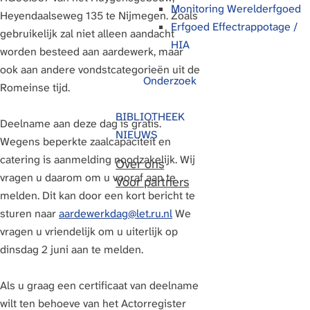
Monitoring Werelderfgoed
Heyendaalseweg 135 te Nijmegen. Zoals
g
Erfgoed Effectrappotage /
gebruikelijk zal niet alleen aandacht
e
HIA
worden besteed aan aardewerk, maar
ook aan andere vondstcategorieën uit de
Onderzoek
Romeinse tijd.
BIBLIOTHEEK
Deelname aan deze dag is gratis.
NIEUWS
Wegens beperkte zaalcapaciteit en
catering is aanmelding noodzakelijk. Wij
Over ons
vragen u daarom om u vooraf aan te
Voor partners
melden. Dit kan door een kort bericht te
sturen naar
aardewerkdag@let.ru.nl
We
vragen u vriendelijk om u uiterlijk op
dinsdag 2 juni aan te melden.
Als u graag een certificaat van deelname
wilt ten behoeve van het Actorregister