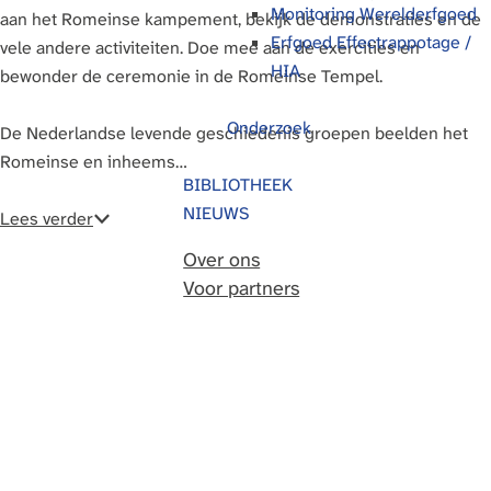
Monitoring Werelderfgoed
aan het Romeinse kampement, bekijk de demonstraties en de
g
Erfgoed Effectrappotage /
vele andere activiteiten. Doe mee aan de exercities en
e
HIA
bewonder de ceremonie in de Romeinse Tempel.
Onderzoek
De Nederlandse levende geschiedenis groepen beelden het
Romeinse en inheems…
BIBLIOTHEEK
NIEUWS
Lees verder
Over ons
Voor partners