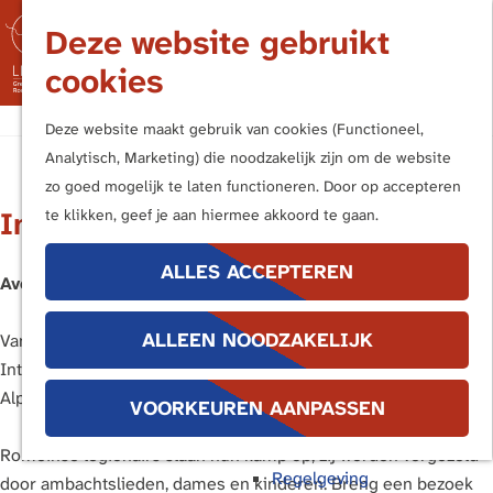
Nederland
Deze website gebruikt
Duitsland
M
cookies
Kern- en Bufferzones
e
n
G
Frontiers of the Roman Empire
Deze website maakt gebruik van cookies (Functioneel,
u
a
Analytisch, Marketing) die noodzakelijk zijn om de website
n
UITVOERINGSAGENDA
zo goed mogelijk te laten functioneren. Door op accepteren
Terug
a
Internationaal Romeins Festival
te klikken, geef je aan hiermee akkoord te gaan.
Publieksbereik
a
Handboek Limes
r
ALLES ACCEPTEREN
Promotiemiddelen
Avé, de Romeinen komen!
d
Buitenborden
e
Stimuleringsregeling
ALLEEN NOODZAKELIJK
Van zondag 2 t/m zaterdag 15 augustus is het 27e
h
Interpretatiekader
Internationaal Romeins Festival in Museumpark Archeon
o
Educatie
Alphen aan den Rijn.
m
VOORKEUREN AANPASSEN
e
Bescherming
Romeinse legionairs slaan hun kamp op, zij worden vergezeld
p
Regelgeving
door ambachtslieden, dames en kinderen. Breng een bezoek
a