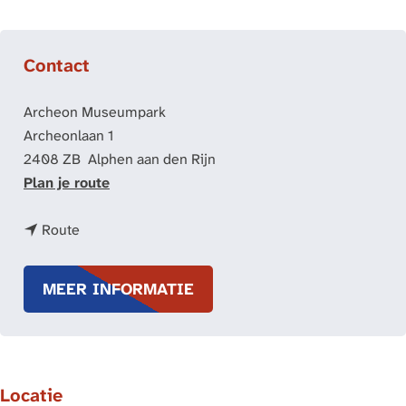
Contact
Archeon Museumpark
Archeonlaan 1
2408 ZB
Alphen aan den Rijn
n
Plan je route
a
n
a
Route
a
r
a
I
MEER INFORMATIE
r
n
I
t
n
e
t
r
Locatie
e
n