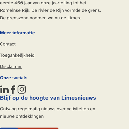
eerste 400 jaar van onze jaartelling tot het
i
i
i
i
Romeinse Rijk. De rivier de Rijn vormde de grens.
n
n
n
n
De grenszone noemen we nu de Limes.
a
a
a
a
o
o
o
o
Meer informatie
p
p
p
p
Contact
L
F
X
W
i
a
h
Toegankelijkheid
n
c
a
Disclaimer
k
e
t
e
b
s
Onze socials
d
o
A
I
o
p
L
F
I
n
k
p
Blijf op de hoogte van Limesnieuws
i
a
n
n
c
s
Ontvang regelmatig nieuws over activiteiten en
k
e
t
nieuwe ontdekkingen
e
b
a