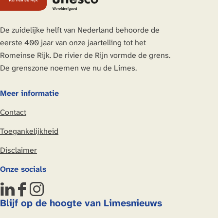
p
p
p
p
a
a
a
a
De zuidelijke helft van Nederland behoorde de
g
g
g
g
eerste 400 jaar van onze jaartelling tot het
i
i
i
i
Romeinse Rijk. De rivier de Rijn vormde de grens.
n
n
n
n
De grenszone noemen we nu de Limes.
a
a
a
a
o
o
o
o
Meer informatie
p
p
p
p
Contact
L
F
X
W
i
a
h
Toegankelijkheid
n
c
a
Disclaimer
k
e
t
e
b
s
Onze socials
d
o
A
I
o
p
L
F
I
n
k
p
Blijf op de hoogte van Limesnieuws
i
a
n