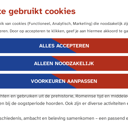
e gebruikt cookies
k van cookies (Functioneel, Analytisch, Marketing) die noodzakelijk z
neren. Door op accepteren te klikken, geef je aan hiermee akkoord te ga
ALLES ACCEPTEREN
ALLEEN NOODZAKELIJK
halen van de oogst centraal. In alle tijdvakken van het park l
VOORKEUREN AANPASSEN
rtgebracht.
hten en gebruiken uit de prehistorie, Romeinse tijd en midde
n bij de oogstperiode hoorden. Ook zijn er diverse activiteiten
eschiedenis, ambacht en beleving samenkomen – een passend ee