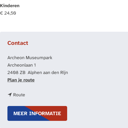
Kinderen
€ 24,50
Contact
Archeon Museumpark
Archeonlaan 1
2408 ZB
Alphen aan den Rijn
n
Plan je route
a
n
a
Route
a
r
a
O
MEER INFORMATIE
r
o
O
g