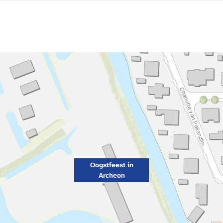
Oogstfeest in
Archeon