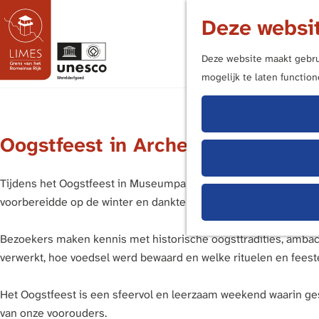
Deze websit
Deze website maakt gebrui
mogelijk te laten functio
G
a
n
Oogstfeest in Archeon
a
a
r
Tijdens het Oogstfeest in Museumpark Archeon staat het binnen
d
voorbereidde op de winter en dankte voor wat het land had voo
e
h
Bezoekers maken kennis met historische oogsttradities, ambac
o
verwerkt, hoe voedsel werd bewaard en welke rituelen en feeste
m
e
Het Oogstfeest is een sfeervol en leerzaam weekend waarin g
p
van onze voorouders.