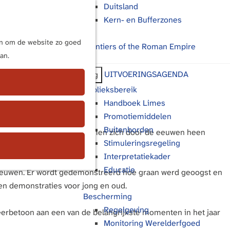
Duitsland
Kern- en Bufferzones
M
e
ijn om de website zo goed
Frontiers of the Roman Empire
n
an.
u
UITVOERINGSAGENDA
Terug
Publieksbereik
Handboek Limes
Promotiemiddelen
Buitenborden
aten Archeotolken zien hoe men zich door de eeuwen heen
Stimuleringsregeling
Interpretatiekader
Educatie
leeuwen. Er wordt gedemonstreerd hoe graan werd geoogst en
 en demonstraties voor jong en oud.
Bescherming
Regelgeving
rbetoon aan een van de belangrijkste momenten in het jaar
Monitoring Werelderfgoed