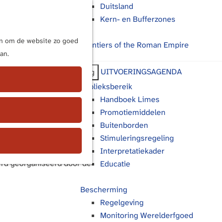
Duitsland
Kern- en Bufferzones
M
e
ijn om de website zo goed
Frontiers of the Roman Empire
n
an.
u
UITVOERINGSAGENDA
Terug
erfgoed
Publieksbereik
Handboek Limes
Promotiemiddelen
Buitenborden
Stimuleringsregeling
et Limeswerelderfgoed
Interpretatiekader
rd georganiseerd door de
Educatie
Bescherming
Regelgeving
Monitoring Werelderfgoed