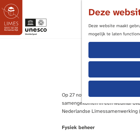
Deze websit
Deze website maakt gebrui
mogelijk te laten functio
G
a
Webina
n
a
a
r
d
Op 27 november zijn archeologen/
e
samengekomen in een webinar over
h
Nederlandse Limessamenwerking 
o
m
Fysiek beheer
e
p