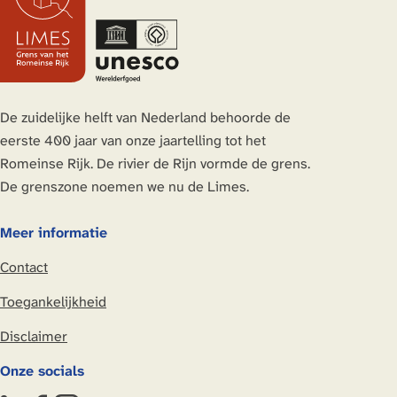
e
e
e
e
z
z
z
z
e
e
e
e
p
p
p
p
a
a
a
a
De zuidelijke helft van Nederland behoorde de
g
g
g
g
eerste 400 jaar van onze jaartelling tot het
i
i
i
i
Romeinse Rijk. De rivier de Rijn vormde de grens.
n
n
n
n
De grenszone noemen we nu de Limes.
a
a
a
a
o
o
o
o
Meer informatie
p
p
p
p
Contact
L
F
X
W
i
a
h
Toegankelijkheid
n
c
a
Disclaimer
k
e
t
e
b
s
Onze socials
d
o
A