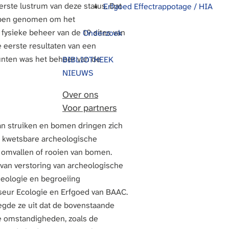
ste lustrum van deze status. Dat
Erfgoed Effectrappotage / HIA
ebben genomen om het
ysieke beheer van de 19 sites van
Onderzoek
 eerste resultaten van een
unten was het beheer van de
BIBLIOTHEEK
NIEUWS
Over ons
Voor partners
n struiken en bomen dringen zich
k kwetsbare archeologische
 omvallen of rooien van bomen.
van verstoring van archeologische
heologie en begroeiing
seur Ecologie en Erfgoed van BAAC.
egde ze uit dat de bovenstaande
le omstandigheden, zoals de