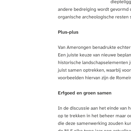
dieptelig
andere bedreiging wordt gevormd 
organische archeologische resten s
Plus-plus
Van Amerongen benadrukte echter da
Een juiste keuze van nieuwe beplan
historische landschapselementen ju
juist samen optrekken, waarbij v
voorbeelden hiervan zijn de Rome
Erfgoed en groen samen
In de discussie aan het einde van
op te trekken in het beheer maar 
die deze samenwerking zouden kun
de NLS elke twee jaar een actualisa