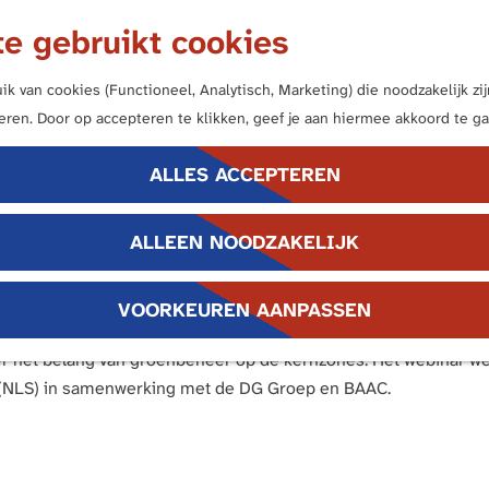
e gebruikt cookies
k van cookies (Functioneel, Analytisch, Marketing) die noodzakelijk z
neren. Door op accepteren te klikken, geef je aan hiermee akkoord te ga
r Groen en Wereld
ALLES ACCEPTEREN
ALLEEN NOODZAKELIJK
4 december 2025
|
Tom Hazenberg
|
|
VOORKEUREN AANPASSEN
erfgoedadviseurs en groenbeheerders van de 12 gemeenten m
 het belang van groenbeheer op de kernzones. Het webinar we
(NLS) in samenwerking met de DG Groep en BAAC.