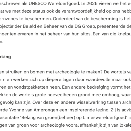
chreven als UNESCO Werelderfgoed. In 2026 vieren we het eer
dat we met deze status ook de verantwoordelijkheid op ons h
ernzones te beschermen. Onderdeel van de bescherming is het f
ojectleider Beleid en Beheer van de DG Groep, presenteerde de
eenten ervaren in het beheer van hun sites. Een van die knelp
n.
rking
n struiken en bomen met archeologie te maken? De wortels va
em en werken zich op diepere lagen door waardevolle maar oo
en en vondstpakketten heen. Een andere bedreiging vormt het
rekken de wortels grote hoeveelheden grond mee omhoog, waar
 gevolg kan zijn. Over deze en andere wisselwerking tussen arc
rde Yvonne van Amerongen een inspirerende lezing. Zij is advi
resentatie ‘Belang van groen(beheer) op Limeswerelderfgoed’ l
gen van groen voor archeologie vooral afhankelijk zijn van loka