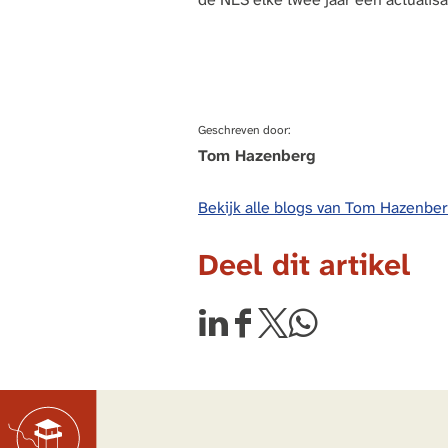
Geschreven door:
Tom Hazenberg
Bekijk alle blogs van Tom Hazenbe
Deel dit artikel
D
D
D
D
e
e
e
e
e
e
e
e
l
l
l
l
d
d
d
d