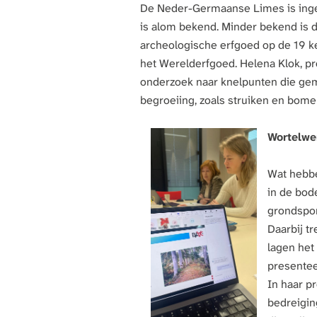
De Neder-Germaanse Limes is inges
a
is alom bekend. Minder bekend is 
g
archeologische erfgoed op de 19 k
e
het Werelderfgoed. Helena Klok, pr
onderzoek naar knelpunten die gem
begroeiing, zoals struiken en bome
Wortelwe
Wat hebbe
in de bod
grondspor
Daarbij t
lagen het
presentee
In haar p
bedreigin