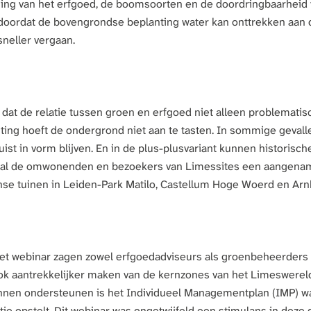
ging van het erfgoed, de boomsoorten en de doordringbaarheid
doordat de bovengrondse beplanting water kan onttrekken aan
neller vergaan.
t de relatie tussen groen en erfgoed niet alleen problematisch
ting hoeft de ondergrond niet aan te tasten. In sommige geval
ist in vorm blijven. En in de plus-plusvariant kunnen historisc
ooral de omwonenden en bezoekers van Limessites een aangena
inse tuinen in Leiden-Park Matilo, Castellum Hoge Woerd en 
 het webinar zagen zowel erfgoedadviseurs als groenbeheerde
ook aantrekkelijker maken van de kernzones van het Limeswerel
nen ondersteunen is het Individueel Managementplan (IMP) 
tie opstelt. Dit webinar was ongetwijfeld een stimulans in deze