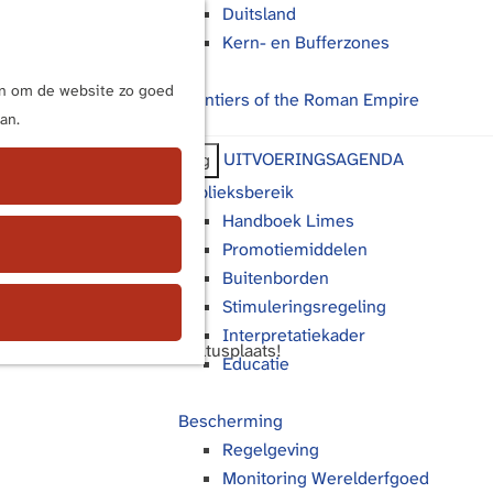
Duitsland
Kern- en Bufferzones
M
e
ijn om de website zo goed
Frontiers of the Roman Empire
n
an.
u
UITVOERINGSAGENDA
Terug
Publieksbereik
Handboek Limes
Promotiemiddelen
Buitenborden
Stimuleringsregeling
Interpretatiekader
ver een 2000 jaar oude cultusplaats!
Educatie
Bescherming
Regelgeving
Monitoring Werelderfgoed