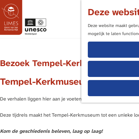
Deze websit
Deze website maakt gebrui
mogelijk te laten functio
G
a
n
Bezoek Tempel-Kerkmuseum Elst
a
a
Tempel-Kerkmuseum
r
d
e
De verhalen liggen hier aan je voeten. Bij iedere stap loopt m
h
o
Deze tijdreis maakt het Tempel-Kerkmuseum tot een unieke loca
m
e
Kom de geschiedenis beleven, laag op laag!
p