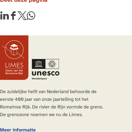
t
D
D
D
D
e
e
e
e
e
e
e
e
l
l
l
l
d
d
d
d
e
e
e
e
z
z
z
z
e
e
e
e
p
p
p
p
a
a
a
a
De zuidelijke helft van Nederland behoorde de
g
g
g
g
eerste 400 jaar van onze jaartelling tot het
i
i
i
i
Romeinse Rijk. De rivier de Rijn vormde de grens.
n
n
n
n
De grenszone noemen we nu de Limes.
a
a
a
a
o
o
o
o
Meer informatie