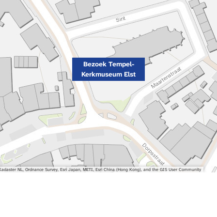
Bezoek Tempel-
Kerkmuseum Elst
adaster NL, Ordnance Survey, Esri Japan, METI, Esri China (Hong Kong), and the GIS User Community