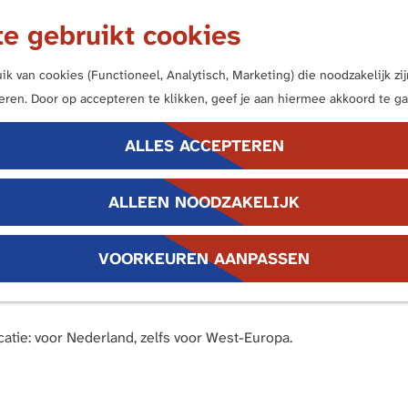
e gebruikt cookies
k van cookies (Functioneel, Analytisch, Marketing) die noodzakelijk z
neren. Door op accepteren te klikken, geef je aan hiermee akkoord te ga
ALLES ACCEPTEREN
ALLEEN NOODZAKELIJK
VOORKEUREN AANPASSEN
eer dan tweeduizend jaar geschiedenis met je mee. Het verhaal o
tie: voor Nederland, zelfs voor West-Europa.