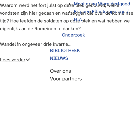
Monitoring Werelderfgoed
Waarom werd het fort juist op deze plek gebouwd, welke
g
Erfgoed Effectrappotage /
vondsten zijn hier gedaan en wat zeggen die over de Romeinse
e
HIA
tijd? Hoe leefden de soldaten op deze plek en wat hebben we
eigenlijk aan de Romeinen te danken?
Onderzoek
Wandel in ongeveer drie kwartie…
BIBLIOTHEEK
NIEUWS
Lees verder
Over ons
Voor partners