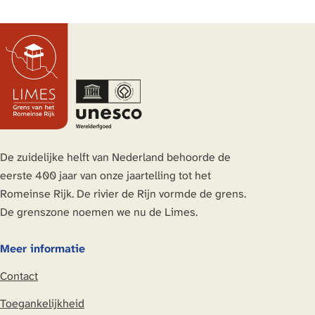
e
e
e
e
e
e
e
e
l
l
l
l
d
d
d
d
e
e
e
e
z
z
z
z
e
e
e
e
p
p
p
p
a
a
a
a
De zuidelijke helft van Nederland behoorde de
g
g
g
g
eerste 400 jaar van onze jaartelling tot het
i
i
i
i
Romeinse Rijk. De rivier de Rijn vormde de grens.
n
n
n
n
De grenszone noemen we nu de Limes.
a
a
a
a
o
o
o
o
Meer informatie
p
p
p
p
Contact
L
F
X
W
i
a
h
Toegankelijkheid
n
c
a