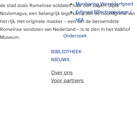
Monitoring Werelderfgoed
de stad zoals Romeinse soldaten haar ooit zagen: Ulpia
g
Erfgoed Effectrappotage /
Noviomagus, een belangrijk legerkamp aan de noordgrens van
e
HIA
het rijk. Het originele masker – een van de beroemdste
Romeinse vondsten van Nederland – is te zien in het Valkhof
Onderzoek
Museum.
BIBLIOTHEEK
NIEUWS
Over ons
Voor partners