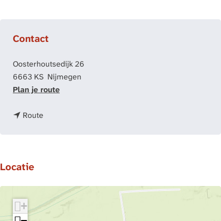
Contact
Oosterhoutsedijk 26
6663 KS
Nijmegen
n
Plan je route
a
n
a
Route
a
r
a
G
r
e
Locatie
G
z
e
i
z
c
i
h
+
c
t
−