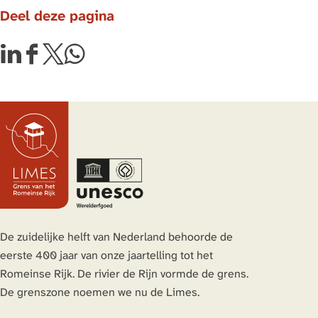
Deel deze pagina
D
D
D
D
e
e
e
e
e
e
e
e
l
l
l
l
d
d
d
d
e
e
e
e
z
z
z
z
e
e
e
e
p
p
p
p
a
a
a
a
De zuidelijke helft van Nederland behoorde de
g
g
g
g
eerste 400 jaar van onze jaartelling tot het
i
i
i
i
Romeinse Rijk. De rivier de Rijn vormde de grens.
n
n
n
n
De grenszone noemen we nu de Limes.
a
a
a
a