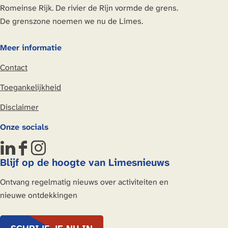
i
i
i
i
Romeinse Rijk. De rivier de Rijn vormde de grens.
n
n
n
n
De grenszone noemen we nu de Limes.
a
a
a
a
o
o
o
o
Meer informatie
p
p
p
p
Contact
L
F
X
W
i
a
h
Toegankelijkheid
n
c
a
Disclaimer
k
e
t
e
b
s
Onze socials
d
o
A
I
o
p
L
F
I
n
k
p
Blijf op de hoogte van Limesnieuws
i
a
n
n
c
s
Ontvang regelmatig nieuws over activiteiten en
k
e
t
nieuwe ontdekkingen
e
b
a
d
o
g