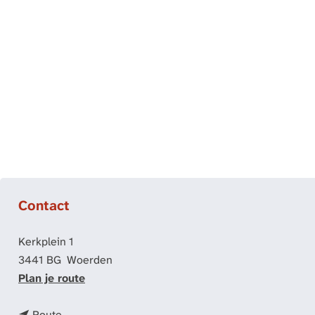
a
g
e
Contact
Kerkplein 1
3441 BG
Woerden
n
Plan je route
a
n
a
Route