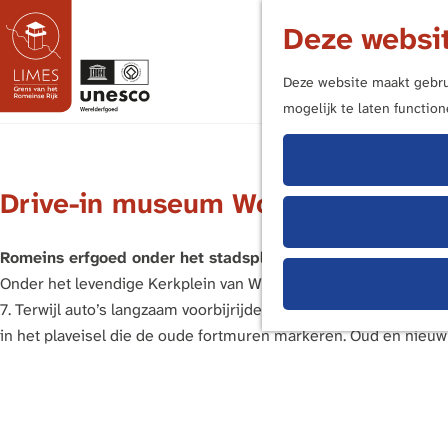
Deze websit
Deze website maakt gebrui
mogelijk te laten functio
G
a
n
Drive-in museum Woerden
a
a
r
Romeins erfgoed onder het stadsplein
d
Onder het levendige Kerkplein van Woerden ligt een verborge
e
7. Terwijl auto’s langzaam voorbijrijden, ervaar jij het verled
h
in het plaveisel die de oude fortmuren markeren. Oud en nieu
o
m
e
p