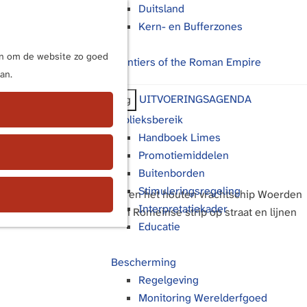
Duitsland
Kern- en Bufferzones
M
e
ijn om de website zo goed
Frontiers of the Roman Empire
n
an.
u
UITVOERINGSAGENDA
Terug
Publieksbereik
Handboek Limes
Promotiemiddelen
Buitenborden
Stimuleringsregeling
t Romeinse fort, aardewerk en het houten vrachtschip Woerden
Interpretatiekader
het verhaal verder: met een Romeinse strip op straat en lijnen
Educatie
Bescherming
Regelgeving
Monitoring Werelderfgoed