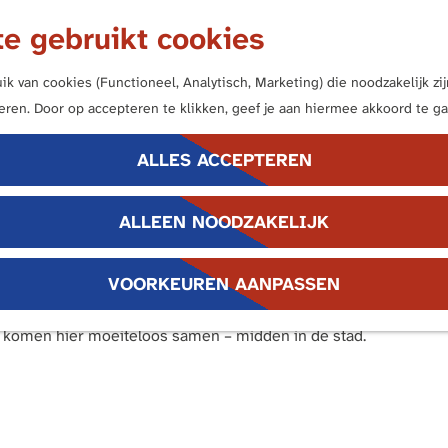
e gebruikt cookies
k van cookies (Functioneel, Analytisch, Marketing) die noodzakelijk z
neren. Door op accepteren te klikken, geef je aan hiermee akkoord te ga
ALLES ACCEPTEREN
ALLEEN NOODZAKELIJK
VOORKEUREN AANPASSEN
n museum. In parkeergarage Castellum ontdek je resten van he
en onverwacht tussen beton en baksteen. Ook boven de grond gaat 
w komen hier moeiteloos samen – midden in de stad.