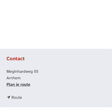
Contact
Meginhardweg 55
Arnhem
n
Plan je route
a
n
a
Route
a
r
a
C