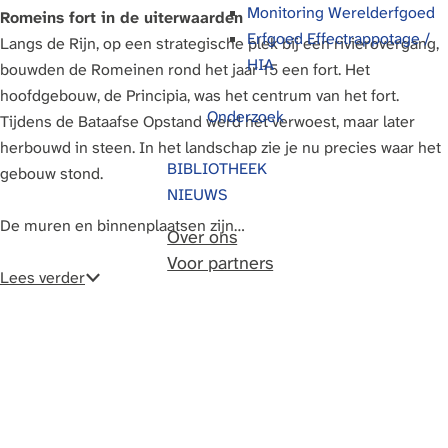
Monitoring Werelderfgoed
Romeins fort in de uiterwaarden
g
Erfgoed Effectrappotage /
Langs de Rijn, op een strategische plek bij een rivierovergang,
e
HIA
bouwden de Romeinen rond het jaar 15 een fort. Het
hoofdgebouw, de Principia, was het centrum van het fort.
Onderzoek
Tijdens de Bataafse Opstand werd het verwoest, maar later
herbouwd in steen. In het landschap zie je nu precies waar het
BIBLIOTHEEK
gebouw stond.
NIEUWS
De muren en binnenplaatsen zijn…
Over ons
Voor partners
Lees verder