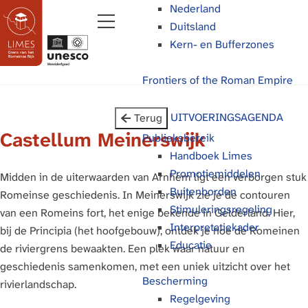
Nederland
Duitsland
M
Kern- en Bufferzones
e
n
G
Frontiers of the Roman Empire
u
a
n
UITVOERINGSAGENDA
Terug
a
Castellum Meinerswijk
Publieksbereik
a
Handboek Limes
r
Promotiemiddelen
Midden in de uiterwaarden van Arnhem ligt een verborgen stuk
d
Buitenborden
Romeinse geschiedenis. In Meinerswijk zie je de contouren
e
Stimuleringsregeling
van een Romeins fort, het enige bekende in Gelderland. Hier,
h
Interpretatiekader
bij de Principia (het hoofgebouw), ontdek je hoe de Romeinen
o
Educatie
de riviergrens bewaakten. Een plek waar natuur en
m
geschiedenis samenkomen, met een uniek uitzicht over het
e
Bescherming
rivierlandschap.
p
Regelgeving
a