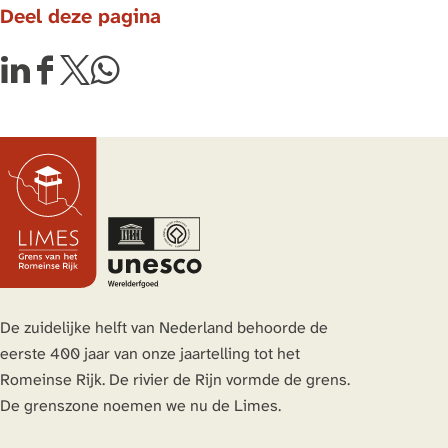
Deel deze pagina
D
D
D
D
e
e
e
e
e
e
e
e
l
l
l
l
d
d
d
d
e
e
e
e
z
z
z
z
e
e
e
e
p
p
p
p
a
a
a
a
De zuidelijke helft van Nederland behoorde de
g
g
g
g
eerste 400 jaar van onze jaartelling tot het
i
i
i
i
Romeinse Rijk. De rivier de Rijn vormde de grens.
n
n
n
n
De grenszone noemen we nu de Limes.
a
a
a
a
o
o
o
o