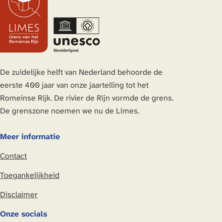
d
d
d
d
e
e
e
e
z
z
z
z
e
e
e
e
p
p
p
p
a
a
a
a
De zuidelijke helft van Nederland behoorde de
g
g
g
g
eerste 400 jaar van onze jaartelling tot het
i
i
i
i
Romeinse Rijk. De rivier de Rijn vormde de grens.
n
n
n
n
De grenszone noemen we nu de Limes.
a
a
a
a
o
o
o
o
Meer informatie
p
p
p
p
Contact
L
F
X
W
i
a
h
Toegankelijkheid
n
c
a
Disclaimer
k
e
t
e
b
s
Onze socials
d
o
A