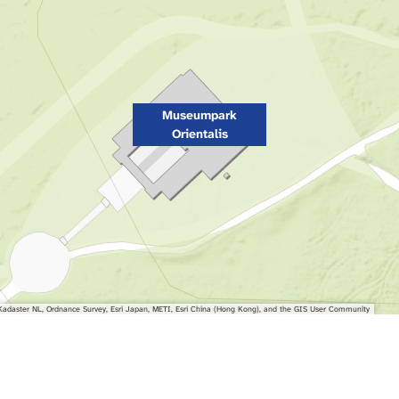
Museumpark
Orientalis
adaster NL, Ordnance Survey, Esri Japan, METI, Esri China (Hong Kong), and the GIS User Community