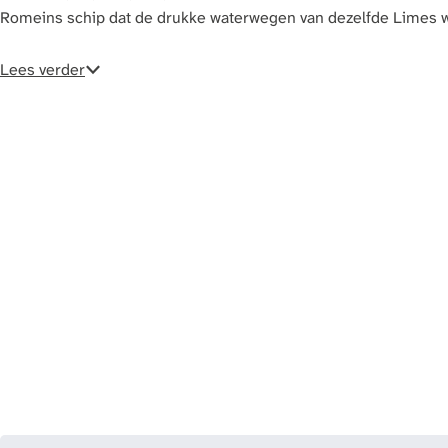
a
Romeins schip dat de drukke waterwegen van dezelfde Limes 
g
e
Lees verder