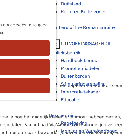
Duitsland
Kern- en Bufferzones
M
e
ijn om de website zo goed
Frontiers of the Roman Empire
n
an.
u
UITVOERINGSAGENDA
Terug
Publieksbereik
Handboek Limes
Promotiemiddelen
Buitenborden
Stimuleringsregeling
samenkomen. Je gaat op reis en stapt er onder andere een
Interpretatiekader
Educatie
Bescherming
zie je hoe het dagelijks leven eruit moet hebben gezien,
Regelgeving
r soldaten. Via het pad Via Aquaductus wandel je over een
Monitoring Werelderfgoed
 het museumpark bewonder je bovendien de Liburna, een