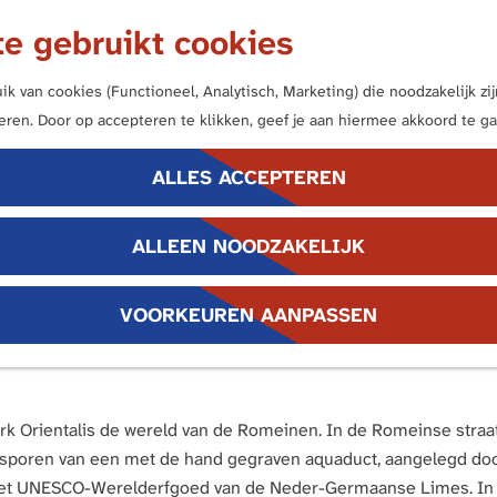
e gebruikt cookies
k van cookies (Functioneel, Analytisch, Marketing) die noodzakelijk z
neren. Door op accepteren te klikken, geef je aan hiermee akkoord te ga
ALLES ACCEPTEREN
ALLEEN NOODZAKELIJK
VOORKEUREN AANPASSEN
, ligt een uniek openluchtmuseum waar geschiedenis en natuur 
uaduct.
 Orientalis de wereld van de Romeinen. In de Romeinse straat 
je sporen van een met de hand gegraven aquaduct, aangelegd doo
 het UNESCO-Werelderfgoed van de Neder-Germaanse Limes. In