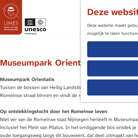
Deze websit
Deze website maakt gebrui
mogelijk te laten functio
G
a
n
Museumpark Orientalis
a
a
r
Museumpark Orientalis
d
Tussen de bossen van Heilig Landstichting, vlak bij Nijmegen
e
Romeinse straat binnen en vindt de resten van een Romeins aq
h
o
Op ontdekkingstocht door het Romeinse leven
m
Niet ver van de Romeinse stad Nijmegen herleeft in Museumpark
e
inclusief het Plein van Pilatus. In het omliggende bos ontdek 
p
oude toegangsweg langs dit bouwwerk, dat deel uitmaakt van