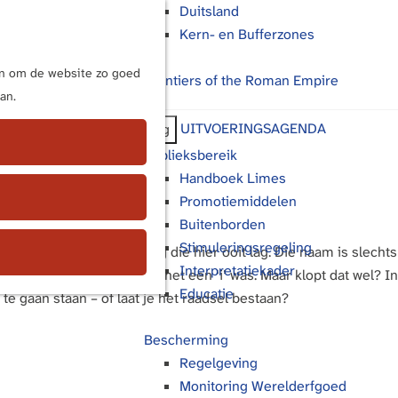
Duitsland
Kern- en Bufferzones
M
e
ijn om de website zo goed
Frontiers of the Roman Empire
n
an.
u
UITVOERINGSAGENDA
Terug
Publieksbereik
Handboek Limes
Promotiemiddelen
Buitenborden
Stimuleringsregeling
e Romeinse nederzetting die hier ooit lag. Die naam is slechts
Interpretatiekader
 Historici vermoeden dat het een ‘i’ was. Maar klopt dat wel? In
Educatie
e gaan staan – of laat je het raadsel bestaan?
Bescherming
Regelgeving
Monitoring Werelderfgoed