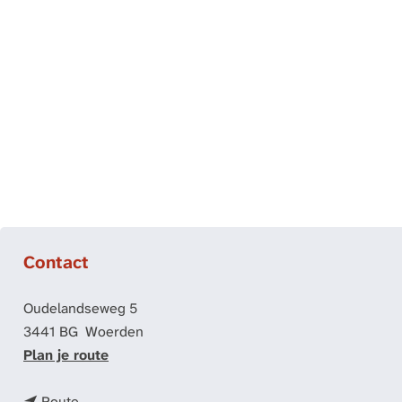
a
g
e
Contact
Oudelandseweg 5
3441 BG
Woerden
n
Plan je route
a
n
a
Route