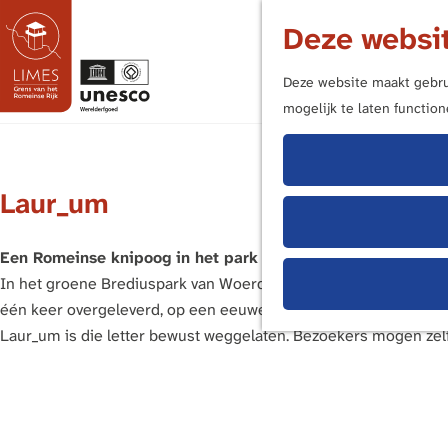
Deze websit
Deze website maakt gebrui
mogelijk te laten functio
G
a
n
Laur_um
a
a
r
Een Romeinse knipoog in het park
d
In het groene Brediuspark van Woerden staat het kunstwerk Laur
e
één keer overgeleverd, op een eeuwenoude papyruskaart – maar ju
h
Laur_um is die letter bewust weggelaten. Bezoekers mogen zelf k
o
m
e
p