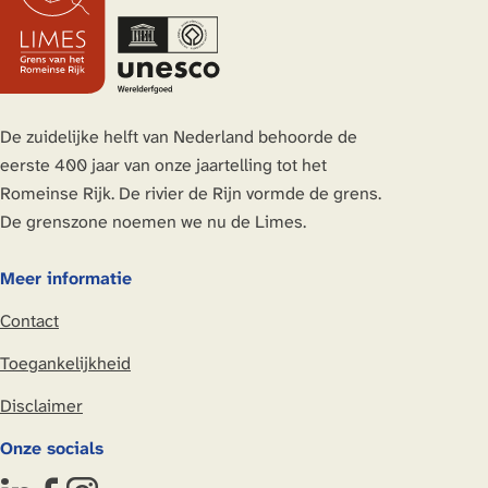
e
e
e
e
z
z
z
z
e
e
e
e
p
p
p
p
a
a
a
a
De zuidelijke helft van Nederland behoorde de
g
g
g
g
eerste 400 jaar van onze jaartelling tot het
i
i
i
i
Romeinse Rijk. De rivier de Rijn vormde de grens.
n
n
n
n
De grenszone noemen we nu de Limes.
a
a
a
a
o
o
o
o
Meer informatie
p
p
p
p
Contact
L
F
X
W
i
a
h
Toegankelijkheid
n
c
a
Disclaimer
k
e
t
e
b
s
Onze socials
d
o
A