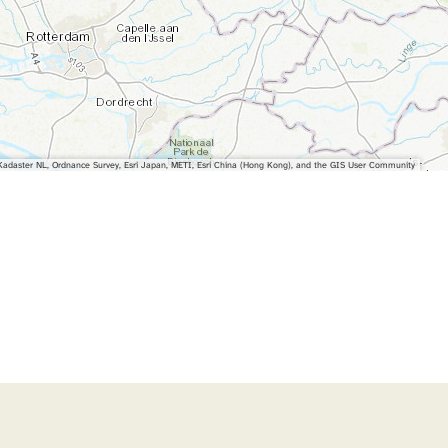
adaster NL, Ordnance Survey, Esri Japan, METI, Esri China (Hong Kong), and the GIS User Community