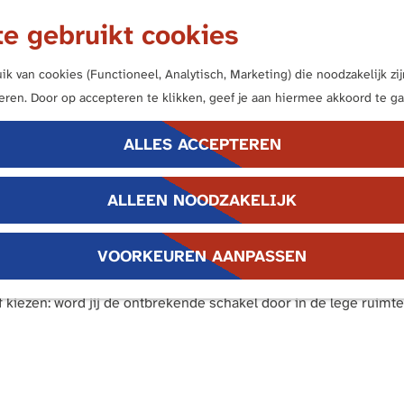
e gebruikt cookies
k van cookies (Functioneel, Analytisch, Marketing) die noodzakelijk z
neren. Door op accepteren te klikken, geef je aan hiermee akkoord te ga
ALLES ACCEPTEREN
ALLEEN NOODZAKELIJK
VOORKEUREN AANPASSEN
_um, ontworpen door Niels Albers. Het verwijst naar Laurium, d
ist op de plek van het woord zit een gat. Eén letter ontbreekt.
iezen: word jij de ontbrekende schakel door in de lege ruimte t