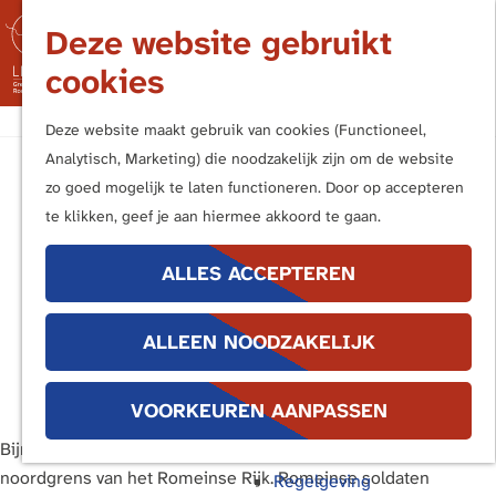
Nederland
Deze website gebruikt
Duitsland
M
cookies
Kern- en Bufferzones
e
n
G
Frontiers of the Roman Empire
Deze website maakt gebruik van cookies (Functioneel,
u
a
Analytisch, Marketing) die noodzakelijk zijn om de website
Stripboek op
n
UITVOERINGSAGENDA
zo goed mogelijk te laten functioneren. Door op accepteren
Terug
a
te klikken, geef je aan hiermee akkoord te gaan.
Publieksbereik
Katwijkse
a
Handboek Limes
r
ALLES ACCEPTEREN
Promotiemiddelen
basisscholen
d
Buitenborden
e
Stimuleringsregeling
ALLEEN NOODZAKELIJK
h
Interpretatiekader
3 februari 2026
|
redactie
|
|
o
Educatie
m
VOORKEUREN AANPASSEN
e
Bijna tweeduizend jaar geleden lag Katwijk aan de uiterste
Bescherming
p
noordgrens van het Romeinse Rijk. Romeinse soldaten
Regelgeving
a