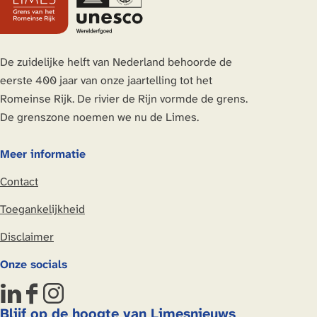
e
e
e
e
p
p
p
p
a
a
a
a
De zuidelijke helft van Nederland behoorde de
g
g
g
g
eerste 400 jaar van onze jaartelling tot het
i
i
i
i
Romeinse Rijk. De rivier de Rijn vormde de grens.
n
n
n
n
De grenszone noemen we nu de Limes.
a
a
a
a
o
o
o
o
Meer informatie
p
p
p
p
Contact
L
F
X
W
i
a
h
Toegankelijkheid
n
c
a
Disclaimer
k
e
t
e
b
s
Onze socials
d
o
A
I
o
p
L
F
I
n
k
p
Blijf op de hoogte van Limesnieuws