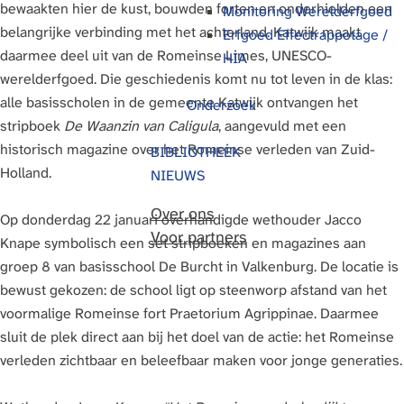
bewaakten hier de kust, bouwden forten en onderhielden een
Monitoring Werelderfgoed
g
belangrijke verbinding met het achterland. Katwijk maakt
Erfgoed Effectrappotage /
e
daarmee deel uit van de Romeinse Limes, UNESCO-
HIA
werelderfgoed. Die geschiedenis komt nu tot leven in de klas:
alle basisscholen in de gemeente Katwijk ontvangen het
Onderzoek
stripboek
De Waanzin van Caligula
, aangevuld met een
historisch magazine over het Romeinse verleden van Zuid-
BIBLIOTHEEK
Holland.
NIEUWS
Over ons
Op donderdag 22 januari overhandigde wethouder Jacco
Voor partners
Knape symbolisch een set stripboeken en magazines aan
groep 8 van basisschool De Burcht in Valkenburg. De locatie is
bewust gekozen: de school ligt op steenworp afstand van het
voormalige Romeinse fort Praetorium Agrippinae. Daarmee
sluit de plek direct aan bij het doel van de actie: het Romeinse
verleden zichtbaar en beleefbaar maken voor jonge generaties.