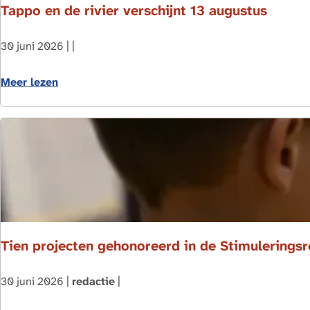
Tappo en de rivier verschijnt 13 augustus
a
g
e
30 juni 2026
|
|
T
o
Meer lezen
a
v
p
e
p
r
o
T
e
a
n
p
d
p
e
o
r
e
Tien projecten gehonoreerd in de Stimulerings
i
n
v
d
30 juni 2026
|
redactie
|
i
e