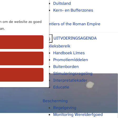
Duitsland
Kern- en Bufferzones
M
e
ijn om de website zo goed
Frontiers of the Roman Empire
n
an.
u
UITVOERINGSAGENDA
Terug
Publieksbereik
Handboek Limes
Promotiemiddelen
Buitenborden
Stimuleringsregeling
Interpretatiekader
Educatie
Bescherming
Regelgeving
Monitoring Werelderfgoed