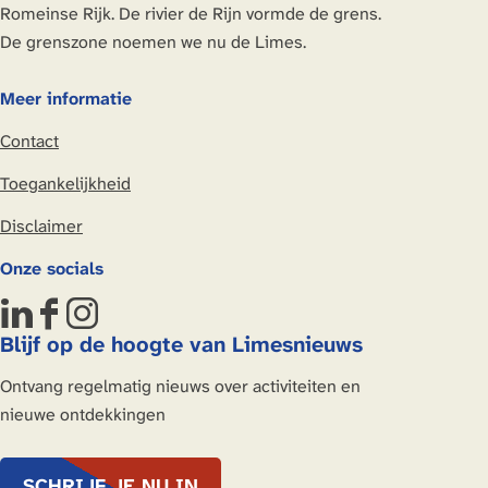
i
a
n
a
a
g
Romeinse Rijk. De rivier de Rijn vormde de grens.
p
m
r
e
g
a
e
De grenszone noemen we nu de Limes.
a
i
d
i
e
n
l
j
o
d
p
d
Meer informatie
e
l
r
e
a
e
n
p
p
r
Contact
g
p
a
d
i
a
Toegankelijkheid
l
o
n
g
e
r
Disclaimer
a
i
n
p
n
Onze socials
a
L
F
I
Blijf op de hoogte van Limesnieuws
i
a
n
n
c
s
Ontvang regelmatig nieuws over activiteiten en
k
e
t
nieuwe ontdekkingen
e
b
a
d
o
g
SCHRIJF JE NU IN