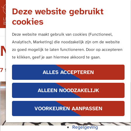
Nederland
Deze website gebruikt
Duitsland
M
cookies
Kern- en Bufferzones
e
n
G
Frontiers of the Roman Empire
Deze website maakt gebruik van cookies (Functioneel,
u
a
Analytisch, Marketing) die noodzakelijk zijn om de website
NIEUWS
n
UITVOERINGSAGENDA
zo goed mogelijk te laten functioneren. Door op accepteren
Terug
a
te klikken, geef je aan hiermee akkoord te gaan.
Publieksbereik
a
Handboek Limes
7 t/m 12 van 19 resultaten
r
ALLES ACCEPTEREN
Promotiemiddelen
d
Buitenborden
e
Stimuleringsregeling
ALLEEN NOODZAKELIJK
h
Interpretatiekader
o
Educatie
m
VOORKEUREN AANPASSEN
e
Bescherming
p
Regelgeving
a