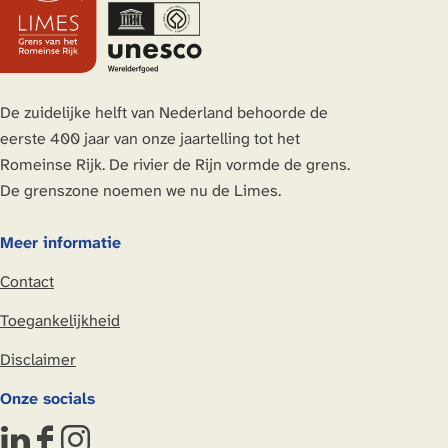
r
i
e
p
p
d
a
o
p
a
a
e
a
n
a
g
g
v
m
a
g
i
i
o
De zuidelijke helft van Nederland behoorde de
i
i
n
n
l
eerste 400 jaar van onze jaartelling tot het
r
n
a
a
g
Romeinse Rijk. De rivier de Rijn vormde de grens.
a
e
De grenszone noemen we nu de Limes.
n
d
Meer informatie
e
Contact
p
a
Toegankelijkheid
g
Disclaimer
i
n
Onze socials
a