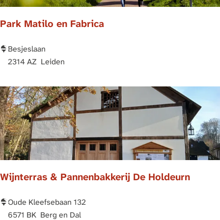
o
e
Park Matilo en Fabrica
l
r
l
n
a
1
P
Besjeslaan
n
a
2314 AZ
Leiden
d
r
&
k
R
M
o
a
m
t
e
i
i
l
n
o
Wijnterras & Pannenbakkerij De Holdeurn
s
e
M
n
u
F
W
Oude Kleefsebaan 132
s
a
i
6571 BK
Berg en Dal