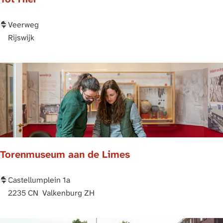
T
Veerweg
o
Rijswijk
t
H
i
e
r
Torenmuseum aan de Limes
T
Castellumplein 1a
o
2235 CN
Valkenburg ZH
r
e