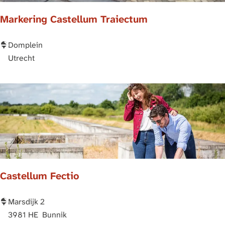
i
Markering Castellum Traiectum
n
g
M
Domplein
a
Utrecht
r
k
e
r
i
n
g
C
Castellum Fectio
a
s
t
C
Marsdijk 2
e
a
3981 HE
Bunnik